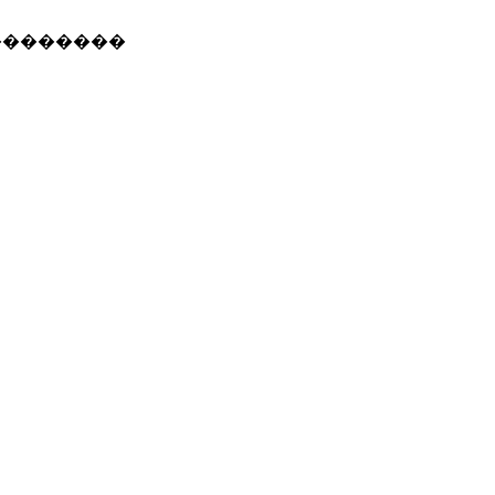
�������������