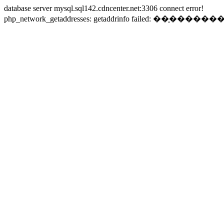
database server mysql.sql142.cdncenter.net:3306 connect error!
php_network_getaddresses: getaddrinfo failed: ��֪�